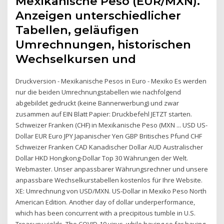
Mexikanische Peso (EUR/MXN).
Anzeigen unterschiedlicher
Tabellen, geläufigen
Umrechnungen, historischen
Wechselkursen und
Druckversion - Mexikanische Pesos in Euro - Mexiko Es werden
nur die beiden Umrechnungstabellen wie nachfolgend
abgebildet gedruckt (keine Bannerwerbung) und zwar
zusammen auf EIN Blatt Papier: Druckbefehl JETZT starten.
Schweizer Franken (CHF) in Mexikanische Peso (MXN ... USD US-
Dollar EUR Euro JPY Japanischer Yen GBP Britisches Pfund CHF
Schweizer Franken CAD Kanadischer Dollar AUD Australischer
Dollar HKD Hongkong-Dollar Top 30 Währungen der Welt.
Webmaster. Unser anpassbarer Währungsrechner und unsere
anpassbare Wechselkurstabellen kostenlos für Ihre Website.
XE: Umrechnung von USD/MXN. US-Dollar in Mexiko Peso North
American Edition. Another day of dollar underperformance,
which has been concurrent with a precipitous tumble in U.S.
Treasury yields. The COVID-19 virus, while having so far having